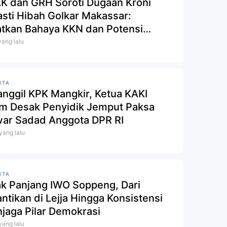
K dan GRH Soroti Dugaan Kroni
asti Hibah Golkar Makassar:
atkan Bahaya KKN dan Potensi
flik Kepentingan dalam Pengelolaan
yang lalu
a Hibah
ITA
anggil KPK Mangkir, Ketua KAKI
im Desak Penyidik Jemput Paksa
ar Sadad Anggota DPR RI
 yang lalu
ITA
ak Panjang IWO Soppeng, Dari
antikan di Lejja Hingga Konsistensi
jaga Pilar Demokrasi
 yang lalu