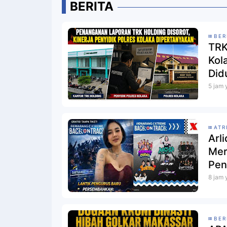
BERITA
BER
TRK
Kol
Did
5 jam 
ATR
Arl
Mer
Pen
Stad
8 jam 
BER