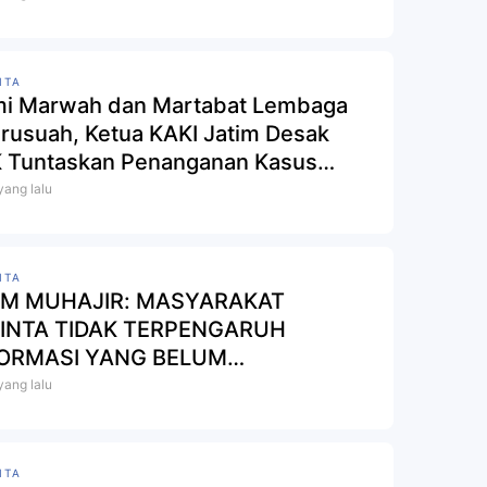
ITA
i Marwah dan Martabat Lembaga
irusuah, Ketua KAKI Jatim Desak
 Tuntaskan Penanganan Kasus
upsi Dana Hibah Jatim Pada Tahu
 yang lalu
6 Ini
ITA
AM MUHAJIR: MASYARAKAT
INTA TIDAK TERPENGARUH
ORMASI YANG BELUM
VERIFIKASI TERKAIT KAPOLSEK
 yang lalu
LO
ITA