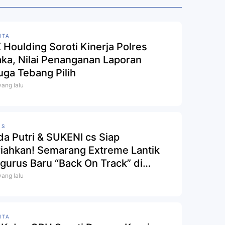
ITA
 Houlding Soroti Kinerja Polres
aka, Nilai Penanganan Laporan
uga Tebang Pilih
yang lalu
IS
ida Putri & SUKENI cs Siap
iahkan! Semarang Extreme Lantik
gurus Baru “Back On Track” di
ion Jatidiri
yang lalu
ITA