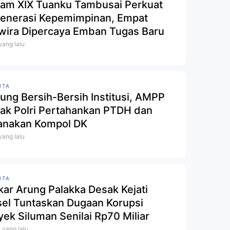
am XIX Tuanku Tambusai Perkuat
enerasi Kepemimpinan, Empat
wira Dipercaya Emban Tugas Baru
 yang lalu
ITA
ung Bersih-Bersih Institusi, AMPP
ak Polri Pertahankan PTDH dan
anakan Kompol DK
 yang lalu
ITA
kar Arung Palakka Desak Kejati
sel Tuntaskan Dugaan Korupsi
yek Siluman Senilai Rp70 Miliar
i yang lalu