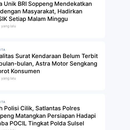
a Unik BRI Soppeng Mendekatkan
i dengan Masyarakat, Hadirkan
SIK Setiap Malam Minggu
i yang lalu
ITA
alitas Surat Kendaraan Belum Terbit
bulan-bulan, Astra Motor Sengkang
orot Konsumen
i yang lalu
ITA
h Polisi Cilik, Satlantas Polres
peng Matangkan Persiapan Hadapi
ba POCIL Tingkat Polda Sulsel