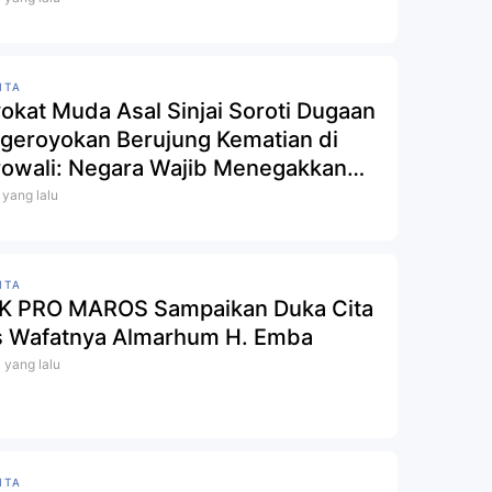
ITA
okat Muda Asal Sinjai Soroti Dugaan
geroyokan Berujung Kematian di
owali: Negara Wajib Menegakkan
um Tanpa Main Hakim Sendiri
i yang lalu
ITA
IK PRO MAROS Sampaikan Duka Cita
s Wafatnya Almarhum H. Emba
i yang lalu
ITA