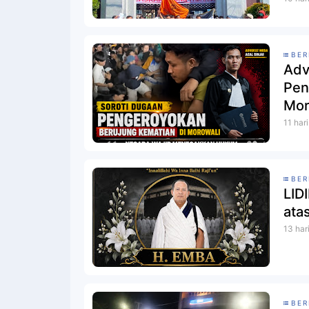
BER
Adv
Pen
Mor
Huk
11 har
BER
LID
ata
13 har
BER