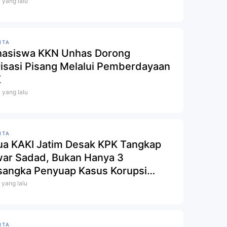
i yang lalu
ITA
asiswa KKN Unhas Dorong
irisasi Pisang Melalui Pemberdayaan
K
i yang lalu
ITA
ua KAKI Jatim Desak KPK Tangkap
ar Sadad, Bukan Hanya 3
sangka Penyuap Kasus Korupsi
a Hibah Jatim Tahun 2019-2022
i yang lalu
ITA