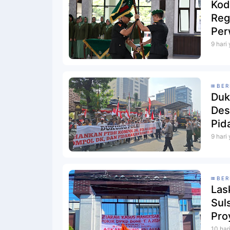
Kod
Reg
Per
9 hari
BER
Duk
Des
Pid
9 hari
BER
Las
Sul
Pro
10 har