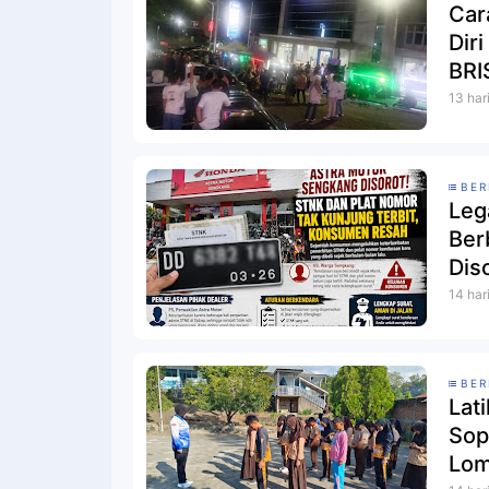
Car
Dir
BRI
13 har
BER
Leg
Ber
Dis
14 har
BER
Lati
Sop
Lom