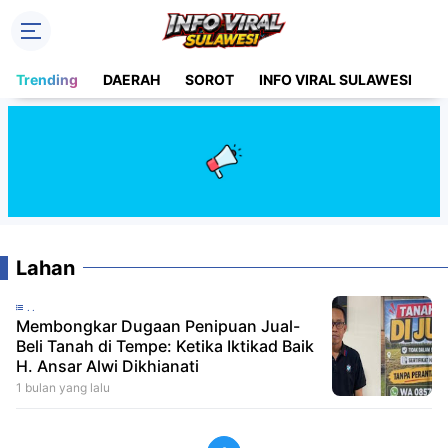
Trending
DAERAH
SOROT
INFO VIRAL SULAWESI
H
Lahan
..
Membongkar Dugaan Penipuan Jual-
Beli Tanah di Tempe: Ketika Iktikad Baik
H. Ansar Alwi Dikhianati
1 bulan yang lalu