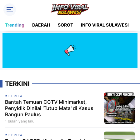
Trending
DAERAH
SOROT
INFO VIRAL SULAWESI
H
TERKINI
BERITA
Bantah Temuan CCTV Minimarket,
Penyidik Dinilai 'Tutup Mata' di Kasus
Bangun Paulus
1 bulan yang lalu
BERITA