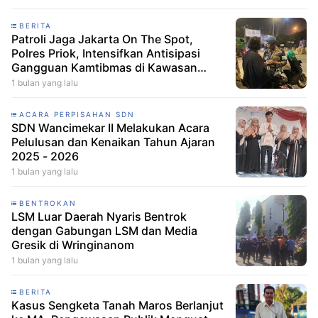
Nasional
BERITA
Patroli Jaga Jakarta On The Spot,
Polres Priok, Intensifkan Antisipasi
Gangguan Kamtibmas di Kawasan
Pelabuhan
1 bulan yang lalu
ACARA PERPISAHAN SDN
SDN Wancimekar II Melakukan Acara
Pelulusan dan Kenaikan Tahun Ajaran
2025 - 2026
1 bulan yang lalu
BENTROKAN
LSM Luar Daerah Nyaris Bentrok
dengan Gabungan LSM dan Media
Gresik di Wringinanom
1 bulan yang lalu
BERITA
Kasus Sengketa Tanah Maros Berlanjut