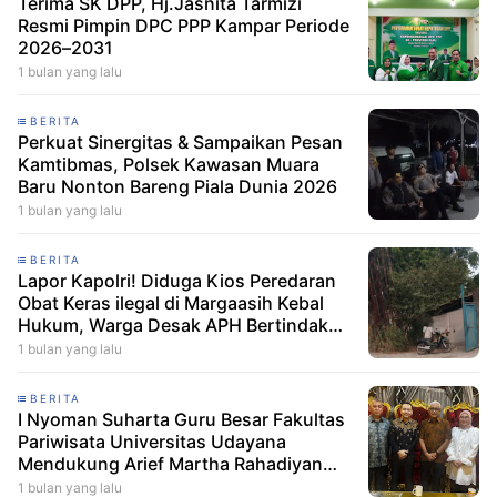
Terima SK DPP, Hj.Jasnita Tarmizi
Resmi Pimpin DPC PPP Kampar Periode
2026–2031
1 bulan yang lalu
BERITA
Perkuat Sinergitas & Sampaikan Pesan
Kamtibmas, Polsek Kawasan Muara
Baru Nonton Bareng Piala Dunia 2026
1 bulan yang lalu
BERITA
Lapor Kapolri! Diduga Kios Peredaran
Obat Keras ilegal di Margaasih Kebal
Hukum, Warga Desak APH Bertindak
Tegas
1 bulan yang lalu
BERITA
I Nyoman Suharta Guru Besar Fakultas
Pariwisata Universitas Udayana
Mendukung Arief Martha Rahadiyan
Untuk Peran Strategis Pembangunan
1 bulan yang lalu