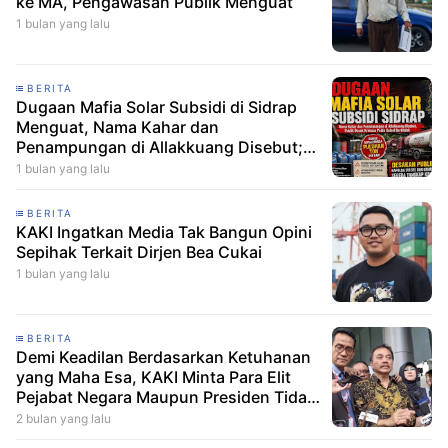
ke MA, Pengawasan Publik Menguat
1 bulan yang lalu
BERITA
Dugaan Mafia Solar Subsidi di Sidrap
Menguat, Nama Kahar dan
Penampungan di Allakkuang Disebut;
Publik Desak Polda Sulsel Bertindak
1 bulan yang lalu
BERITA
KAKI Ingatkan Media Tak Bangun Opini
Sepihak Terkait Dirjen Bea Cukai
1 bulan yang lalu
BERITA
Demi Keadilan Berdasarkan Ketuhanan
yang Maha Esa, KAKI Minta Para Elit
Pejabat Negara Maupun Presiden Tidak
Usah Ikut Campur Urusan Roy Suryo
2 bulan yang lalu
dan dokter Tifa