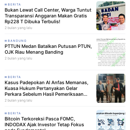
BERITA
Bukan Lewat Call Center, Warga Tuntut
Transparansi Anggaran Makan Gratis
Rp228 T Dibuka Terbulis!
2 bulan yang lalu
BANDUNG
PTTUN Medan Batalkan Putusan PTUN,
OJK Riau Menang Banding
2 bulan yang lalu
BERITA
Kasus Padepokan Al Anfas Memanas,
Kuasa Hukum Pertanyakan Gelar
Perkara Sebelum Hasil Pemeriksaan
Ditandatangani
2 bulan yang lalu
BERITA
Bitcoin Terkoreksi Pasca FOMC,
INDODAX Ajak Investor Tetap Fokus