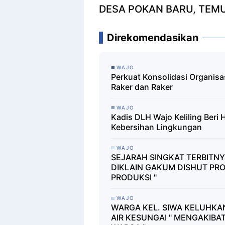
DESA POKAN BARU, TE
Direkomendasikan
WAJO
Perkuat Konsolidasi Organisa
Raker dan Raker
WAJO
Kadis DLH Wajo Keliling Beri
Kebersihan Lingkungan
WAJO
SEJARAH SINGKAT TERBITNYA
DIKLAIN GAKUM DISHUT PRO
PRODUKSI "
WAJO
WARGA KEL. SIWA KELUHKA
AIR KESUNGAI " MENGAKIB