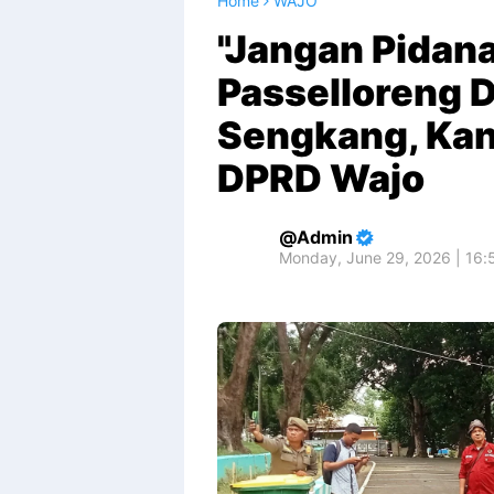
Home
WAJO
"Jangan Pidan
Passelloreng 
Sengkang, Kan
DPRD Wajo
Admin
Monday, June 29, 2026 | 16: