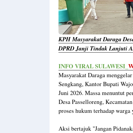
KPH Masyarakat Daraga Desa
DPRD Janji Tindak Lanjuti A
INFO VIRAL SULAWESI_
W
Masyarakat Daraga menggelar a
Sengkang, Kantor Bupati Waj
Juni 2026. Massa menuntut pen
Desa Passelloreng, Kecamatan
proses hukum terhadap warga 
Aksi bertajuk "Jangan Pidanak