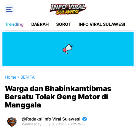
Trending
DAERAH
SOROT
INFO VIRAL SULAWESI
H
Home
BERITA
Warga dan Bhabinkamtibmas
Bersatu Tolak Geng Motor di
Manggala
Redaksi Info Viral Sulawesi
Wednesday, July 8, 2026 | 23:25 WIB