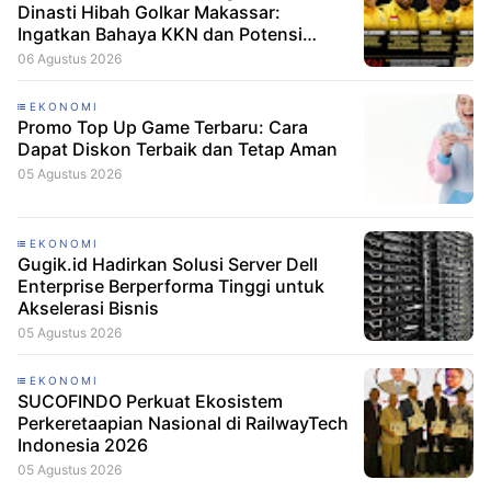
Dinasti Hibah Golkar Makassar:
Ingatkan Bahaya KKN dan Potensi
Konflik Kepentingan dalam Pengelolaan
06 Agustus 2026
Dana Hibah
EKONOMI
Promo Top Up Game Terbaru: Cara
Dapat Diskon Terbaik dan Tetap Aman
05 Agustus 2026
EKONOMI
Gugik.id Hadirkan Solusi Server Dell
Enterprise Berperforma Tinggi untuk
Akselerasi Bisnis
05 Agustus 2026
EKONOMI
SUCOFINDO Perkuat Ekosistem
Perkeretaapian Nasional di RailwayTech
Indonesia 2026
05 Agustus 2026