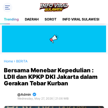
Trending
DAERAH
SOROT
INFO VIRAL SULAWESI
H
Home
BERITA
Bersama Menebar Kepedulian :
LDII dan KPKP DKI Jakarta dalam
Gerakan Tebar Kurban
Admin
Wednesday, May 27, 2026 | 21:06 WIB