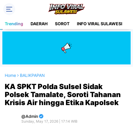
Trending
DAERAH
SOROT
INFO VIRAL SULAWESI
H
Home
BALIKPAPAN
KA SPKT Polda Sulsel Sidak
Polsek Tamalate, Soroti Tahanan
Krisis Air hingga Etika Kapolsek
Admin
Sunday, May 17, 2026 | 17:14 WIB