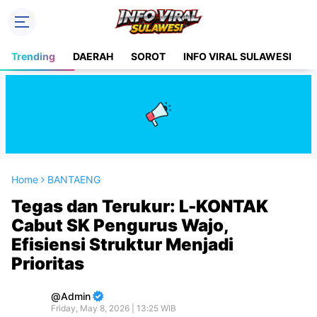
Trending
DAERAH
SOROT
INFO VIRAL SULAWESI
H
Home
BANTAENG
Tegas dan Terukur: L-KONTAK
Cabut SK Pengurus Wajo,
Efisiensi Struktur Menjadi
Prioritas
Admin
Friday, May 8, 2026 | 13:25 WIB