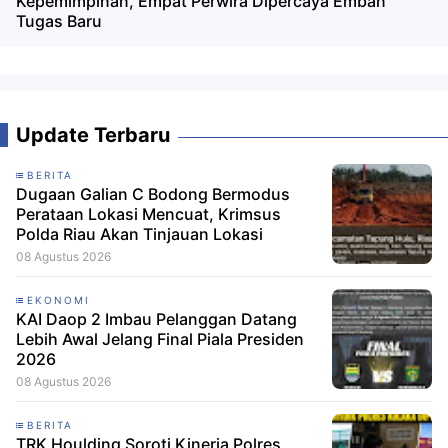
Kepemimpinan, Empat Perwira Dipercaya Emban
Tugas Baru
Update Terbaru
BERITA
Dugaan Galian C Bodong Bermodus
Perataan Lokasi Mencuat, Krimsus
Polda Riau Akan Tinjauan Lokasi
08 Agustus 2026
EKONOMI
KAI Daop 2 Imbau Pelanggan Datang
Lebih Awal Jelang Final Piala Presiden
2026
08 Agustus 2026
BERITA
TRK Houlding Soroti Kinerja Polres