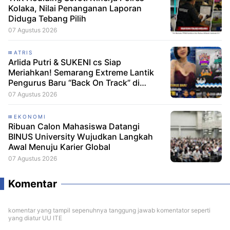
Kolaka, Nilai Penanganan Laporan
Diduga Tebang Pilih
07 Agustus 2026
ATRIS
Arlida Putri & SUKENI cs Siap
Meriahkan! Semarang Extreme Lantik
Pengurus Baru “Back On Track” di
Stadion Jatidiri
07 Agustus 2026
EKONOMI
Ribuan Calon Mahasiswa Datangi
BINUS University Wujudkan Langkah
Awal Menuju Karier Global
07 Agustus 2026
Komentar
komentar yang tampil sepenuhnya tanggung jawab komentator seperti
yang diatur UU ITE