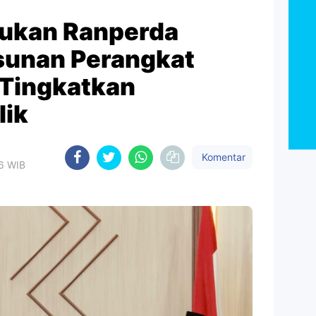
jukan Ranperda
sunan Perangkat
 Tingkatkan
lik
Komentar
46 WIB