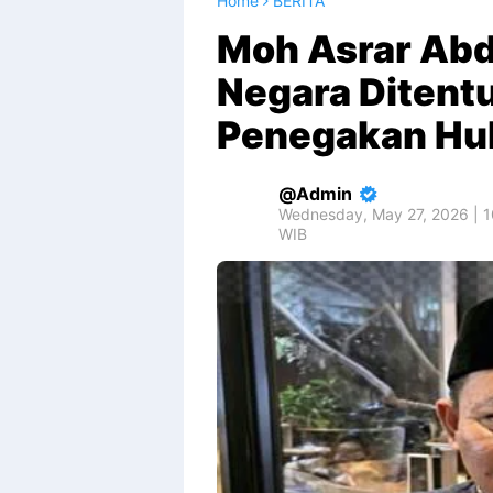
Home
BERITA
Moh Asrar Ab
Negara Ditentu
Penegakan H
Admin
Wednesday, May 27, 2026 | 
WIB