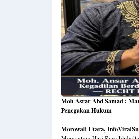
Moh Asrar Abd Samad : Marw
Penegakan Hukum
Morowali Utara, InfoViralSu
Momentum Hari Raya Iduladha 