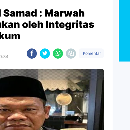
d Samad : Marwah
kan oleh Integritas
ukum
Komentar
10:34